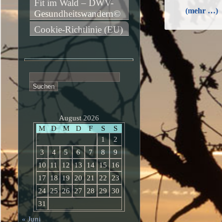
Fit im Wald – DWV-
(mehr …)
Gesundheitswandern©
Cookie-Richtlinie (EU)
Suchen
nach:
August 2026
M
D
M
D
F
S
S
1
2
3
4
5
6
7
8
9
10
11
12
13
14
15
16
17
18
19
20
21
22
23
24
25
26
27
28
29
30
31
« Juni