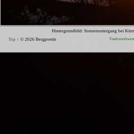
Hintergrundbild: Sonnenuntergang bei Kür
Tradesouthwes
Top ↑
© 2026 Bergpoetin