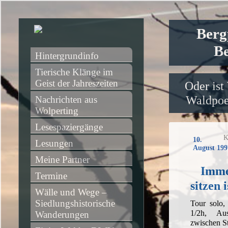
Berg
Be
Hintergrundinfo
Tierische Klänge im 
Geist der Jahreszeiten
Oder ist
Waldpoet
Nachrichten aus 
Wolperting
Lesespaziergänge
K
10.
Lesungen
August 199
Meine Partner
Imme
Termine
sitzen 
Wälle und Wege – 
Siedlungshistorische 
Tour solo
1/2h, Aus
Wanderungen
zwischen St