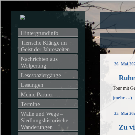
Hintergrundinfo
Tierische Klänge im 
Geist der Jahreszeiten
Nachrichten aus 
26. Mai 20
Wolperting
Lesespaziergänge
Ruhe
Lesungen
Tour mit G
Meine Partner
(mehr …)
Termine
Wälle und Wege – 
25. Mai 20
Siedlungshistorische 
Zu v
Wanderungen