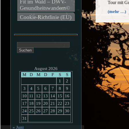
Fit im Wald – DWV-
Tour mit Gu
Gesundheitswandern©
(mehr …)
Cookie-Richtlinie (EU)
Suchen
nach:
August 2026
M
D
M
D
F
S
S
1
2
3
4
5
6
7
8
9
10
11
12
13
14
15
16
17
18
19
20
21
22
23
24
25
26
27
28
29
30
31
« Juni