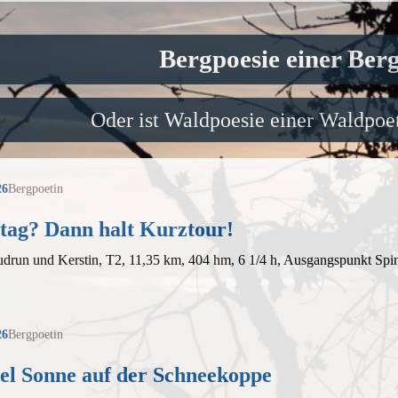
Bergpoesie einer Ber
Oder ist Waldpoesie einer Waldpoet
26
Bergpoetin
tag? Dann halt Kurztour!
udrun und Kerstin, T2, 11,35 km, 404 hm, 6 1/4 h, Ausgangspunkt Sp
26
Bergpoetin
iel Sonne auf der Schneekoppe