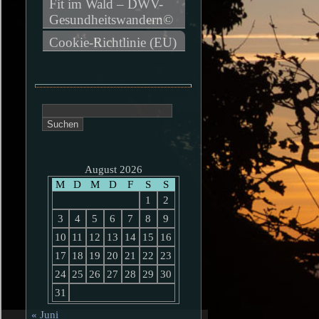
Fit im Wald – DWV-
Gesundheitswandern©
Cookie-Richtlinie (EU)
Suchen
nach:
August 2026
M
D
M
D
F
S
S
1
2
3
4
5
6
7
8
9
10
11
12
13
14
15
16
17
18
19
20
21
22
23
24
25
26
27
28
29
30
31
« Juni