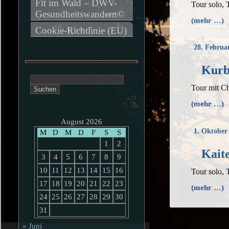
Fit im Wald – DWV-
Tour solo, 
Gesundheitswandern©
(mehr …)
Cookie-Richtlinie (EU)
28. Februa
Kurb
Suchen
Tour mit C
nach:
(mehr …)
August 2026
1. Oktober
M
D
M
D
F
S
S
1
2
Kait
3
4
5
6
7
8
9
10
11
12
13
14
15
16
Tour solo, 
17
18
19
20
21
22
23
(mehr …)
24
25
26
27
28
29
30
31
« Juni