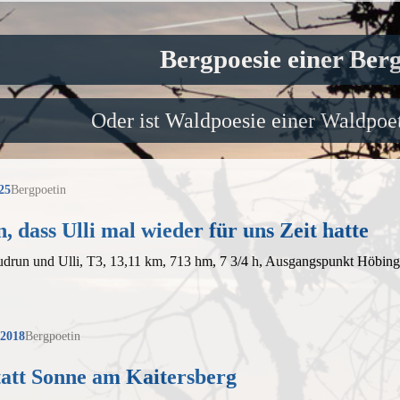
Bergpoesie einer Ber
Oder ist Waldpoesie einer Waldpoet
25
Bergpoetin
, dass Ulli mal wieder für uns Zeit hatte
udrun und Ulli, T3, 13,11 km, 713 hm, 7 3/4 h, Ausgangspunkt Höbin
 2018
Bergpoetin
tatt Sonne am Kaitersberg