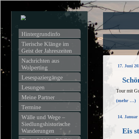
Hintergrundinfo
Tierische Klänge im 
Geist der Jahreszeiten
Nachrichten aus 
17. Juni 20
Wolperting
Lesespaziergänge
Schön
Lesungen
Tour mit G
Meine Partner
(mehr …)
Termine
Wälle und Wege – 
14. Januar
Siedlungshistorische 
Eis s
Wanderungen