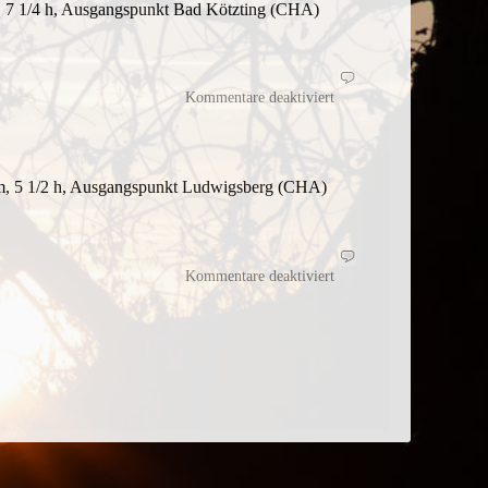
g, 7 1/4 h, Ausgangspunkt Bad Kötzting (CHA)
für
Kurbesuch
Kommentare deaktiviert
mit
Rundwanderung
hm, 5 1/2 h, Ausgangspunkt Ludwigsberg (CHA)
für
Kaitersbergüberschreitu
Kommentare deaktiviert
ohne
Wildniseinlage