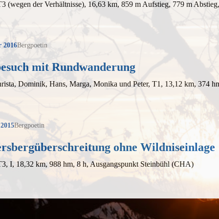
T3 (wegen der Verhältnisse), 16,63 km, 859 m Aufstieg, 779 m Abstie
r 2016
Bergpoetin
esuch mit Rundwanderung
hrista, Dominik, Hans, Marga, Monika und Peter, T1, 13,12 km, 374 
 2015
Bergpoetin
ersbergüberschreitung ohne Wildniseinlage
T3, I, 18,32 km, 988 hm, 8 h, Ausgangspunkt Steinbühl (CHA)