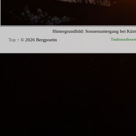
Hintergrundbild: Sonnenuntergang bei Kür
Tradesouthwes
Top ↑
© 2026 Bergpoetin