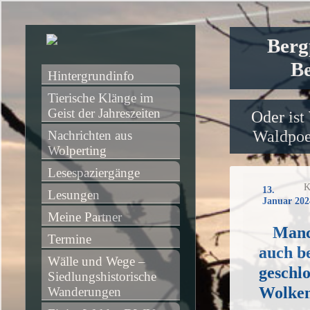
Berg
Be
Hintergrundinfo
Tierische Klänge im 
Geist der Jahreszeiten
Oder ist
Waldpoet
Nachrichten aus 
Wolperting
Lesespaziergänge
K
13.
Lesungen
Januar 202
Meine Partner
Manc
Termine
auch b
Wälle und Wege – 
geschl
Siedlungshistorische 
Wolke
Wanderungen