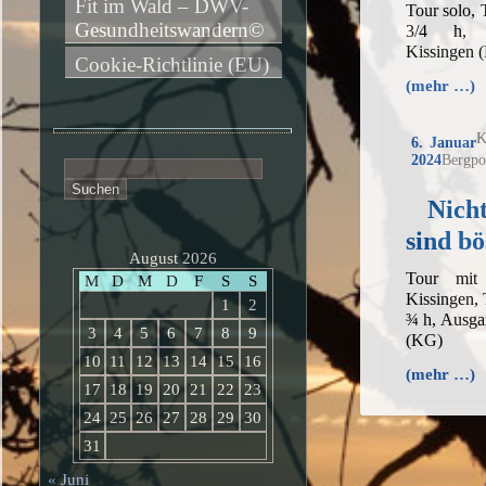
Fit im Wald – DWV-
Tour solo,
Gesundheitswandern©
3/4 h, 
Kissingen 
Cookie-Richtlinie (EU)
(mehr …)
K
6. Januar
2024
Bergpo
Suchen
nach:
Nicht
sind b
August 2026
Tour mit
M
D
M
D
F
S
S
Kissingen,
1
2
¾ h, Ausga
3
4
5
6
7
8
9
(KG)
10
11
12
13
14
15
16
(mehr …)
17
18
19
20
21
22
23
24
25
26
27
28
29
30
31
« Juni