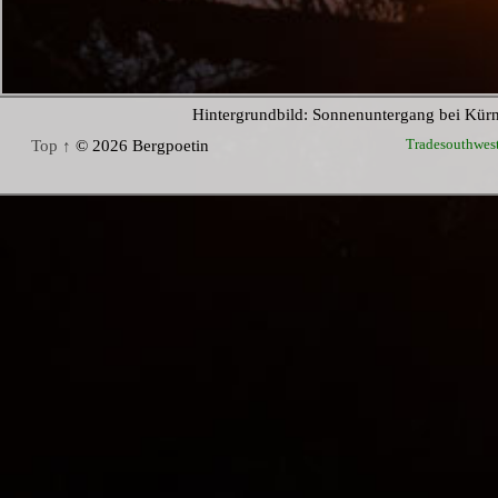
Hintergrundbild: Sonnenuntergang bei Kür
Tradesouthwes
Top ↑
© 2026 Bergpoetin