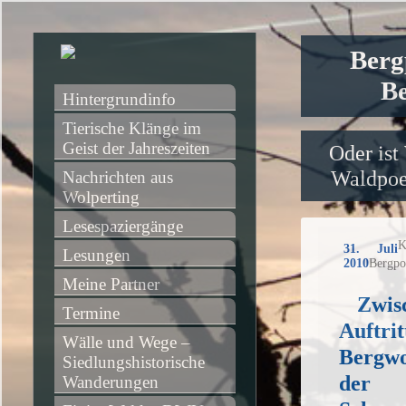
Berg
Be
Hintergrundinfo
Tierische Klänge im 
Geist der Jahreszeiten
Oder ist
Waldpoet
Nachrichten aus 
Wolperting
Lesespaziergänge
K
31. Juli
Lesungen
2010
Bergpo
Meine Partner
Zwis
Termine
Auftrit
Wälle und Wege – 
Bergwo
Siedlungshistorische 
der
Wanderungen