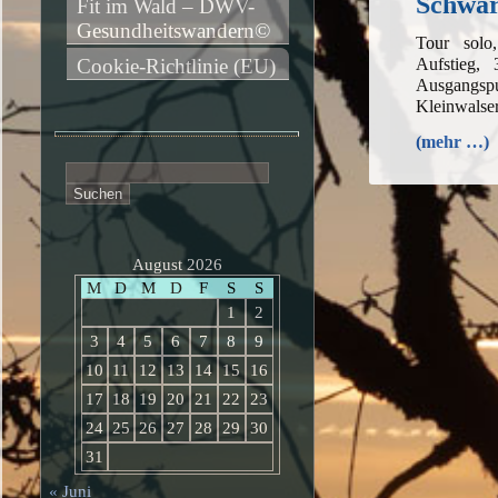
Schwar
Fit im Wald – DWV-
Gesundheitswandern©
Tour sol
Aufstieg,
Cookie-Richtlinie (EU)
Ausgangs
Kleinwalser
(mehr …)
Suchen
nach:
August 2026
M
D
M
D
F
S
S
1
2
3
4
5
6
7
8
9
10
11
12
13
14
15
16
17
18
19
20
21
22
23
24
25
26
27
28
29
30
31
« Juni