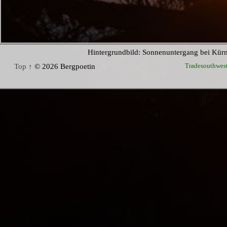
Hintergrundbild: Sonnenuntergang bei Kür
Tradesouthwes
Top ↑
© 2026 Bergpoetin