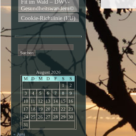
Fit im Wald – DWV-
Gesundheitswandern©
Cookie-Richtlinie (EU)
Suchen
nach:
August 2026
M
D
M
D
F
S
S
1
2
3
4
5
6
7
8
9
10
11
12
13
14
15
16
17
18
19
20
21
22
23
24
25
26
27
28
29
30
31
« Juni