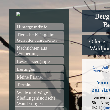
Berg
Be
Hintergrundinfo
Tierische Klänge im 
Geist der Jahreszeiten
Oder ist
Waldpoet
Nachrichten aus 
Wolperting
Lesespaziergänge
K
14. Juli
Lesungen
2009
Bergpo
Meine Partner
Vom 
Termine
zur Ar
Wälle und Wege – 
Siedlungshistorische 
Tour mit C
5h, Ausga
Wanderungen
(BGL)
(me