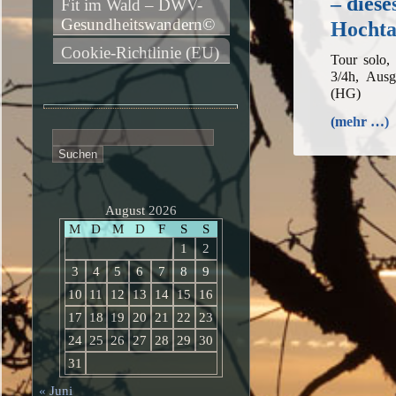
– diese
Fit im Wald – DWV-
Gesundheitswandern©
Hochta
Cookie-Richtlinie (EU)
Tour solo,
3/4h, Ausg
(HG)
(mehr …)
Suchen
nach:
August 2026
M
D
M
D
F
S
S
1
2
3
4
5
6
7
8
9
10
11
12
13
14
15
16
17
18
19
20
21
22
23
24
25
26
27
28
29
30
31
« Juni