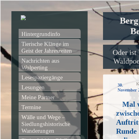
Berg
Be
Hintergrundinfo
Tierische Klänge im 
Geist der Jahreszeiten
Oder ist
Waldpoet
Nachrichten aus 
Wolperting
Lesespaziergänge
K
30.
Lesungen
November 
Meine Partner
Mal 
Termine
zwisch
Wälle und Wege – 
Auftrit
Siedlungshistorische 
Runde 
Wanderungen