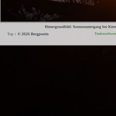
Hintergrundbild: Sonnenuntergang bei Kür
Tradesouthwes
Top ↑
© 2026 Bergpoetin