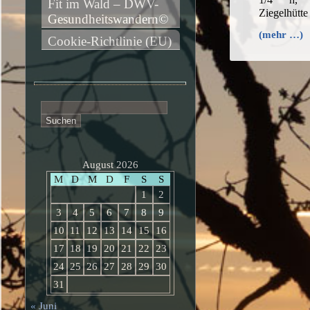
Fit im Wald – DWV-
Ziegelhütt
Gesundheitswandern©
(mehr …)
Cookie-Richtlinie (EU)
Suchen
nach:
August 2026
M
D
M
D
F
S
S
1
2
3
4
5
6
7
8
9
10
11
12
13
14
15
16
17
18
19
20
21
22
23
24
25
26
27
28
29
30
31
« Juni