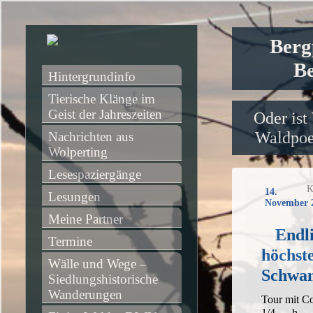
Berg
Be
Hintergrundinfo
Tierische Klänge im 
Geist der Jahreszeiten
Oder ist
Waldpoet
Nachrichten aus 
Wolperting
Lesespaziergänge
K
14.
Lesungen
November 
Meine Partner
Endl
Termine
höchst
Wälle und Wege – 
Schwan
Siedlungshistorische 
Wanderungen
Tour mit C
1/4 h, A