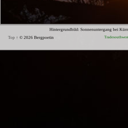
Hintergrundbild: Sonnenuntergang bei Kür
Tradesouthwes
Top ↑
© 2026 Bergpoetin