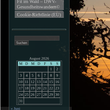
Fit im Wald – DWV-
Gesundheitswandern©
Cookie-Richtlinie (EU)
Suchen
nach:
August 2026
M
D
M
D
F
S
S
1
2
3
4
5
6
7
8
9
10
11
12
13
14
15
16
17
18
19
20
21
22
23
24
25
26
27
28
29
30
31
« Juni