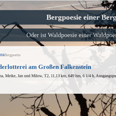
Bergpoesie einer Ber
Oder ist Waldpoesie einer Waldpoet
016
Bergpoetin
erlotterei am Großen Falkenstein
na, Meike,
Jan
und Milow, T2, 11,13 km, 649 hm, 6 1/4 h, Ausgangsp