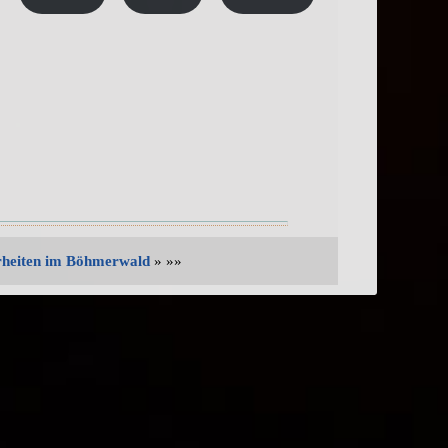
rheiten im Böhmerwald
» »»