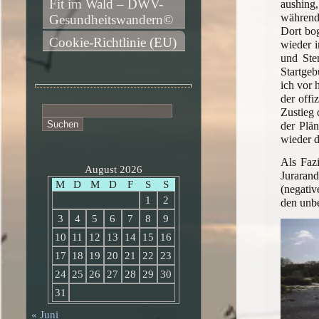
Fit im Wald – DWV-
aushing,
während 
Gesundheitswandern©
Dort bo
Cookie-Richtlinie (EU)
wieder 
und Ste
Startgeb
ich vor 
der offi
Suchen
Zustieg 
nach:
der Plän
wieder 
Als Faz
August 2026
Juraran
M
D
M
D
F
S
S
(negativ
1
2
den unbe
3
4
5
6
7
8
9
10
11
12
13
14
15
16
17
18
19
20
21
22
23
24
25
26
27
28
29
30
31
« Juni