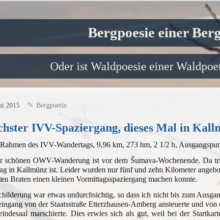
Bergpoesie einer Ber
Oder ist Waldpoesie einer Waldpoet
ai 2015
Bergpoetin
hster IVV-Spaziergang, dieses Mal in Kal
 Rahmen des IVV-Wandertags, 9,96 km, 273 hm, 2 1/2 h, Ausgangspu
r schönen OWV-Wanderung ist vor dem Šumava-Wochenende. Da trifft
g in Kallmünz ist. Leider wurden nur fünf und zehn Kilometer angebot
en Braten einen kleinen Vormittagsspaziergang machen konnte.
hilderung war etwas undurchsichtig, so dass ich nicht bis zum Ausgan
ingang von der Staatsstraße Etterzhausen-Amberg ansteuerte und von d
ndesaal marschierte. Dies erwies sich als gut, weil bei der Startk