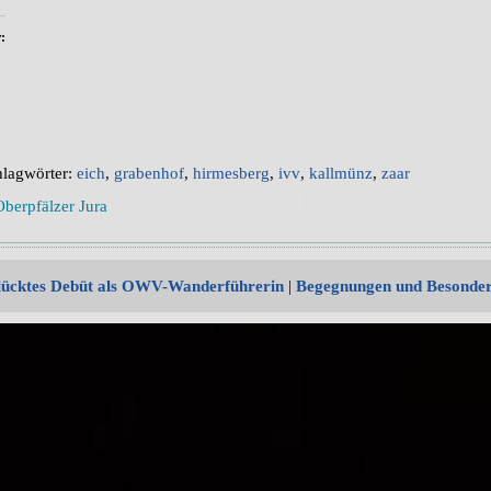
:
hlagwörter:
eich
,
grabenhof
,
hirmesberg
,
ivv
,
kallmünz
,
zaar
Oberpfälzer Jura
ücktes Debüt als OWV-Wanderführerin
|
Begegnungen und Besonde