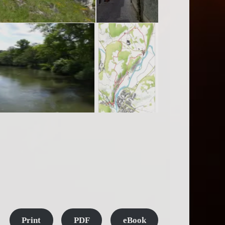
Print
PDF
eBook