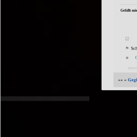
Gefällt mir
Sc
«« «
Gegl