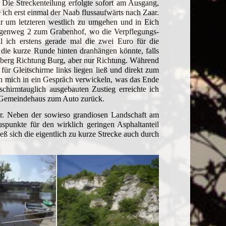
 Die Streckenteilung erfolgte sofort am Ausgang,
e ich erst einmal der Naab flussaufwärts nach Zaar.
r um letzteren westlich zu umgehen und in Eich
rgenweg 2 zum Grabenhof, wo die Verpflegungs-
l ich erstens gerade mal die zwei Euro für die
 die kurze Runde hinten dranhängen könnte, falls
esberg Richtung Burg, aber nur Richtung. Während
für Gleitschirme links liegen ließ und direkt zum
ich mich in ein Gespräch verwickeln, was das Ende
schirmtauglich ausgebauten Zustieg erreichte ich
 Gemeindehaus zum Auto zurück.
ar. Neben der sowieso grandiosen Landschaft am
spunkte für den wirklich geringen Asphaltanteil
ß sich die eigentlich zu kurze Strecke auch durch