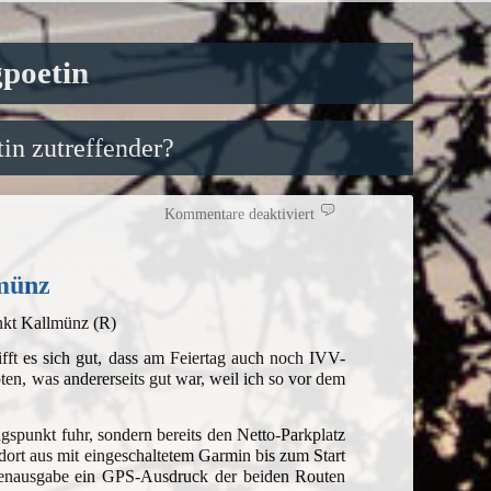
gpoetin
in zutreffender?
für
Kommentare deaktiviert
Nächster
IVV-
Spaziergang,
dieses
Mal
lmünz
in
Kallmünz
nkt Kallmünz (R)
 es sich gut, dass am Feiertag auch noch IVV-
en, was andererseits gut war, weil ich so vor dem
gspunkt fuhr, sondern bereits den Netto-Parkplatz
ort aus mit eingeschaltetem Garmin bis zum Start
artenausgabe ein GPS-Ausdruck der beiden Routen