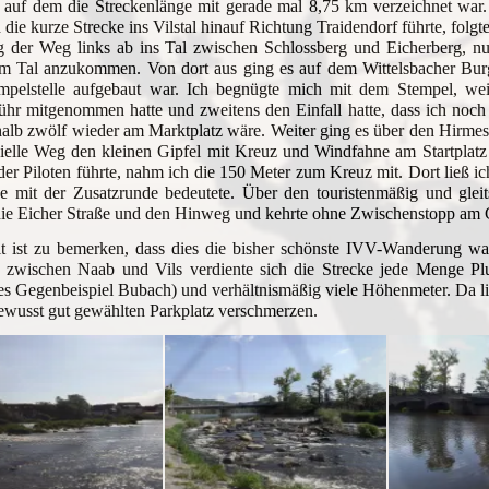
 auf dem die Streckenlänge mit gerade mal 8,75 km verzeichnet war.
die kurze Strecke ins Vilstal hinauf Richtung Traidendorf führte, folgt
g der Weg links ab ins Tal zwischen Schlossberg und Eicherberg, nu
im Tal anzukommen. Von dort aus ging es auf dem Wittelsbacher Bu
mpelstelle aufgebaut war. Ich begnügte mich mit dem Stempel, wei
ühr mitgenommen hatte und zweitens den Einfall hatte, dass ich noch
halb zwölf wieder am Marktplatz wäre. Weiter ging es über den Hirm
zielle Weg den kleinen Gipfel mit Kreuz und Windfahne am Startplatz 
der Piloten führte, nahm ich die 150 Meter zum Kreuz mit. Dort ließ 
e mit der Zusatzrunde bedeutete. Über den touristenmäßig und gleit
die Eicher Straße und den Hinweg und kehrte ohne Zwischenstopp am
it ist zu bemerken, dass dies die bisher schönste IVV-Wanderung w
d zwischen Naab und Vils verdiente sich die Strecke jede Menge Plu
es Gegenbeispiel Bubach) und verhältnismäßig viele Höhenmeter. Da lie
wusst gut gewählten Parkplatz verschmerzen.