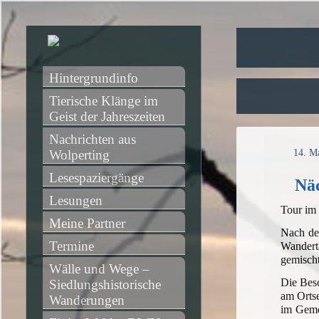
Hintergrundinfo
Tierische Klänge im 
Geist der Jahreszeiten
Nachrichten aus 
Wolperting
14. M
Lesespaziergänge
Näc
Lesungen
Tour im
Meine Partner
Nach de
Termine
Wanderta
gemischt
Wälle und Wege – 
Die Besc
Siedlungshistorische 
am Ortse
Wanderungen
im Gemei