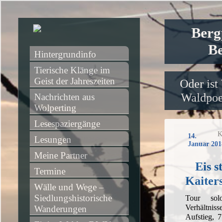
Berg
Be
Hintergrundinfo
Tierische Klänge im 
Geist der Jahreszeiten
Oder ist
Waldpoet
Nachrichten aus 
Wolperting
Lesespaziergänge
K
14.
Lesungen
Januar 201
Meine Partner
Eis s
Termine
Kaiter
Wälle und Wege – 
Siedlungshistorische 
Tour so
Verhältni
Wanderungen
Aufstieg, 