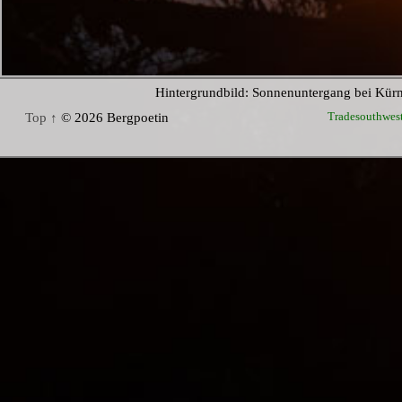
Hintergrundbild: Sonnenuntergang bei Kür
Tradesouthwes
Top ↑
© 2026 Bergpoetin