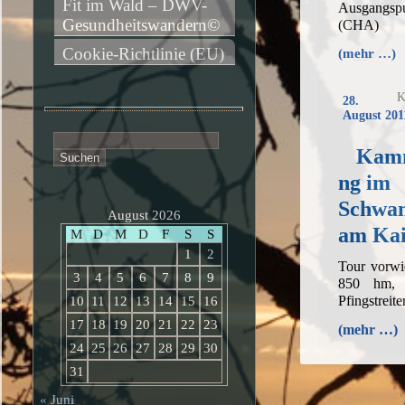
Fit im Wald – DWV-
Ausgangs
Gesundheitswandern©
(CHA)
Cookie-Richtlinie (EU)
(mehr …)
K
28.
August 201
Suchen
Kamm
nach:
ng im
Schwam
August 2026
am Kai
M
D
M
D
F
S
S
1
2
Tour vorwi
3
4
5
6
7
8
9
850 hm, 
Pfingstreit
10
11
12
13
14
15
16
17
18
19
20
21
22
23
(mehr …)
24
25
26
27
28
29
30
31
« Juni