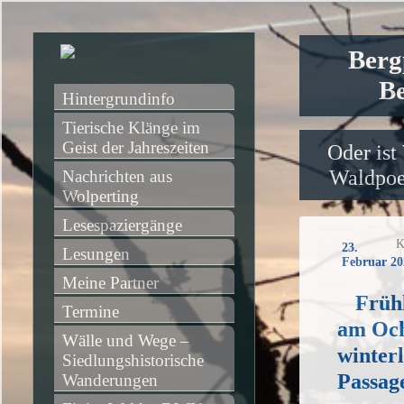
Berg
Be
Hintergrundinfo
Tierische Klänge im 
Geist der Jahreszeiten
Oder ist
Waldpoet
Nachrichten aus 
Wolperting
Lesespaziergänge
K
23.
Lesungen
Februar 20
Meine Partner
Früh
Termine
am Och
Wälle und Wege – 
winter
Siedlungshistorische 
Passag
Wanderungen