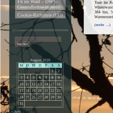
Fit im Wald – DWV-
Tour im R
Gesundheitswandern©
Winterwand
384 hm, 5
Cookie-Richtlinie (EU)
Warmenstei
(mehr …)
Suchen
nach:
August 2026
M
D
M
D
F
S
S
1
2
3
4
5
6
7
8
9
10
11
12
13
14
15
16
17
18
19
20
21
22
23
24
25
26
27
28
29
30
31
« Juni