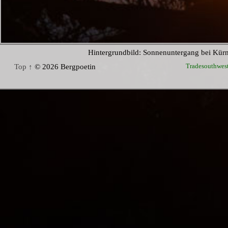
Hintergrundbild: Sonnenuntergang bei Kür
Tradesouthwes
Top ↑
© 2026 Bergpoetin