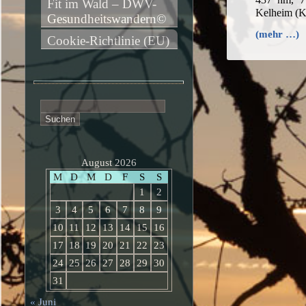
Fit im Wald – DWV-
Kelheim (
Gesundheitswandern©
(mehr …)
Cookie-Richtlinie (EU)
Suchen
nach:
August 2026
M
D
M
D
F
S
S
1
2
3
4
5
6
7
8
9
10
11
12
13
14
15
16
17
18
19
20
21
22
23
24
25
26
27
28
29
30
31
« Juni