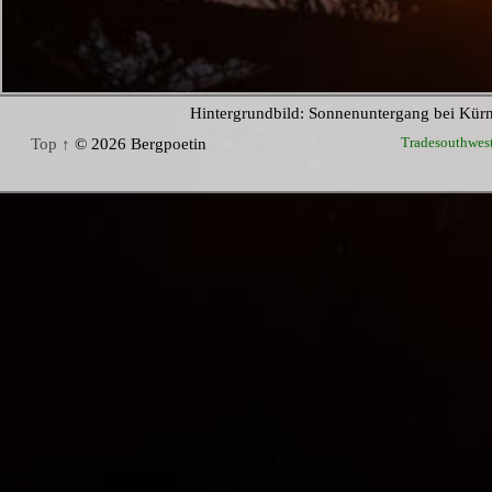
Hintergrundbild: Sonnenuntergang bei Kür
Tradesouthwes
Top ↑
© 2026 Bergpoetin