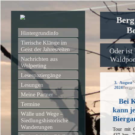
Berg
Be
Hintergrundinfo
Tierische Klänge im 
Geist der Jahreszeiten
Oder ist
Waldpoet
Nachrichten aus 
Wolperting
Lesespaziergänge
K
3. August
Lesungen
2024
Bergpo
Meine Partner
Bei 
Termine
kann j
Wälle und Wege – 
Biergar
Siedlungshistorische 
Wanderungen
Tour mit 
437 hm, 7