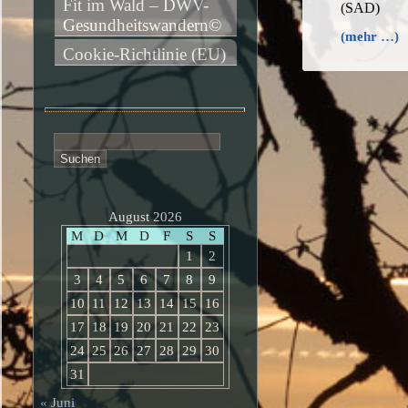
Fit im Wald – DWV-
(SAD)
Gesundheitswandern©
(mehr …)
Cookie-Richtlinie (EU)
Suchen
nach:
August 2026
M
D
M
D
F
S
S
1
2
3
4
5
6
7
8
9
10
11
12
13
14
15
16
17
18
19
20
21
22
23
24
25
26
27
28
29
30
31
« Juni