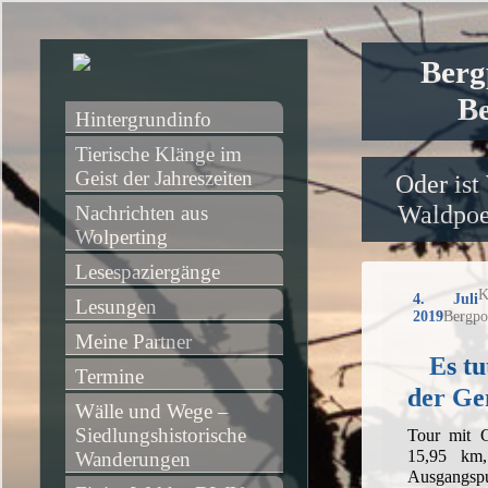
Berg
Be
Hintergrundinfo
Tierische Klänge im 
Geist der Jahreszeiten
Oder ist
Waldpoet
Nachrichten aus 
Wolperting
Lesespaziergänge
K
4. Juli
Lesungen
2019
Bergpo
Meine Partner
Es tu
Termine
der Ge
Wälle und Wege – 
Siedlungshistorische 
Tour mit G
15,95 km
Wanderungen
Ausgangsp