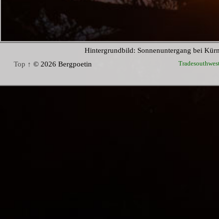
Hintergrundbild: Sonnenuntergang bei Kür
Tradesouthwes
Top ↑
© 2026 Bergpoetin