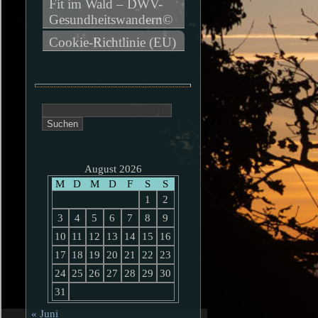
Fit im Wald – DWV-
Gesundheitswandern©
Cookie-Richtlinie (EU)
Suchen
nach:
August 2026
M
D
M
D
F
S
S
1
2
3
4
5
6
7
8
9
10
11
12
13
14
15
16
17
18
19
20
21
22
23
24
25
26
27
28
29
30
31
« Juni