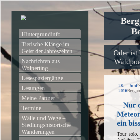
Berg
Be
Hintergrundinfo
Tierische Klänge im 
Geist der Jahreszeiten
Oder ist
Waldpoet
Nachrichten aus 
Wolperting
Lesespaziergänge
K
28. Juni
Lesungen
2016
Bergpo
Meine Partner
Nur 
Termine
Meteor
Wälle und Wege – 
ein bis
Siedlungshistorische 
Wanderungen
Tour solo
Aufstieg, 