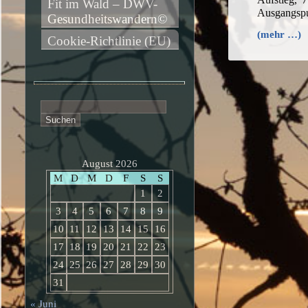
Fit im Wald – DWV-
Ausgangspu
Gesundheitswandern©
(mehr …)
Cookie-Richtlinie (EU)
Suchen
nach:
August 2026
M
D
M
D
F
S
S
1
2
3
4
5
6
7
8
9
10
11
12
13
14
15
16
17
18
19
20
21
22
23
24
25
26
27
28
29
30
31
« Juni