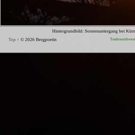
Hintergrundbild: Sonnenuntergang bei Kür
Tradesouthwes
Top ↑
© 2026 Bergpoetin