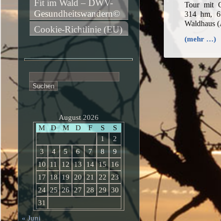
Fit im Wald – DWV-
Tour mit 
Gesundheitswandern©
314 hm, 6
Waldhaus 
Cookie-Richtlinie (EU)
(mehr …)
Suchen
nach:
August 2026
M
D
M
D
F
S
S
1
2
3
4
5
6
7
8
9
10
11
12
13
14
15
16
17
18
19
20
21
22
23
24
25
26
27
28
29
30
31
« Juni