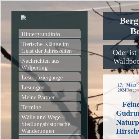
Berg
Be
Hintergrundinfo
Tierische Klänge im 
Geist der Jahreszeiten
Oder ist
Waldpoet
Nachrichten aus 
Wolperting
Lesespaziergänge
K
17. März
Lesungen
2024
Bergpo
Meine Partner
Fein
Termine
Gudru
Wälle und Wege – 
Naturp
Siedlungshistorische 
Hirsch
Wanderungen