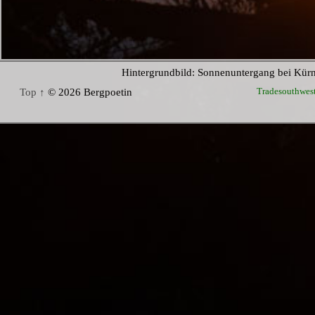
Hintergrundbild: Sonnenuntergang bei Kür
Tradesouthwes
Top ↑
© 2026 Bergpoetin