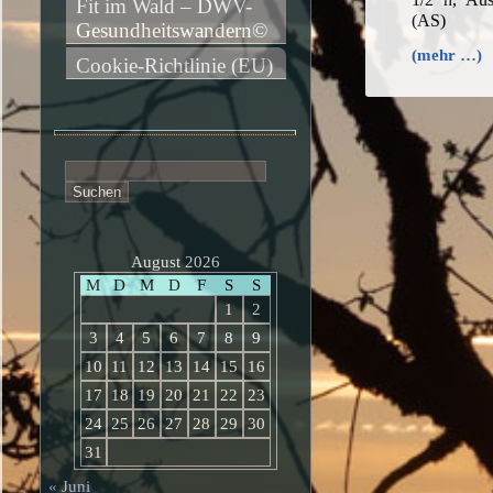
Fit im Wald – DWV-
(AS)
Gesundheitswandern©
(mehr …)
Cookie-Richtlinie (EU)
Suchen
nach:
August 2026
M
D
M
D
F
S
S
1
2
3
4
5
6
7
8
9
10
11
12
13
14
15
16
17
18
19
20
21
22
23
24
25
26
27
28
29
30
31
« Juni