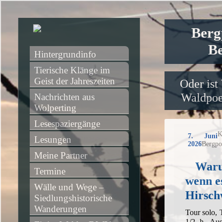
Berg
Be
Hintergrundinfo
Tierische Klänge im 
Geist der Jahreszeiten
Oder ist
Waldpoet
Nachrichten aus 
Wolperting
Lesespaziergänge
K
7. Juni
Lesungen
2026
Bergpo
Meine Partner
Waru
Termine
wenn e
Wälle und Wege – 
Hirsch
Siedlungshistorische 
Wanderungen
Tour solo,
1/2 h, Aus