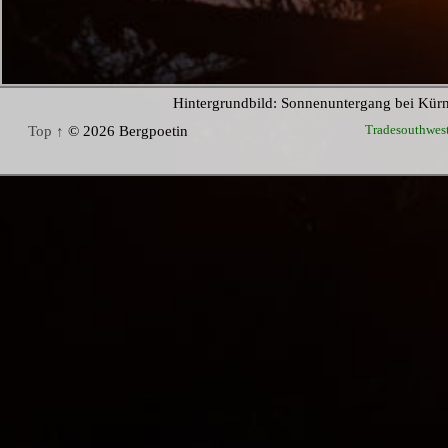
Hintergrundbild: Sonnenuntergang bei Kür
Tradesouthwes
Top ↑
© 2026 Bergpoetin