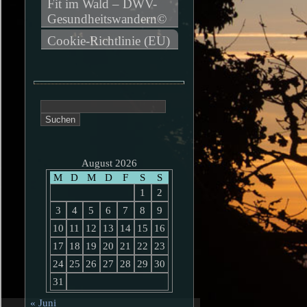
Fit im Wald – DWV-
Gesundheitswandern©
Cookie-Richtlinie (EU)
Suchen
nach:
August 2026
M
D
M
D
F
S
S
1
2
3
4
5
6
7
8
9
10
11
12
13
14
15
16
17
18
19
20
21
22
23
24
25
26
27
28
29
30
31
« Juni