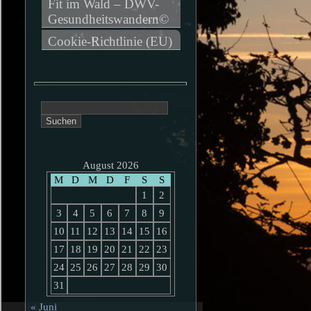
Fit im Wald – DWV-
Gesundheitswandern©
Cookie-Richtlinie (EU)
Suchen
nach:
August 2026
M
D
M
D
F
S
S
1
2
3
4
5
6
7
8
9
10
11
12
13
14
15
16
17
18
19
20
21
22
23
24
25
26
27
28
29
30
31
« Juni