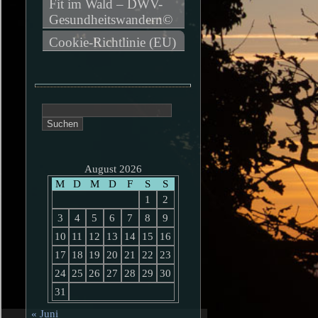
Fit im Wald – DWV-
Gesundheitswandern©
Cookie-Richtlinie (EU)
Suchen
nach:
August 2026
M
D
M
D
F
S
S
1
2
3
4
5
6
7
8
9
10
11
12
13
14
15
16
17
18
19
20
21
22
23
24
25
26
27
28
29
30
31
« Juni