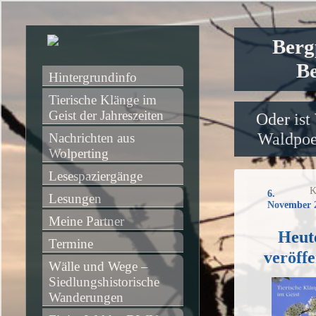
Berg
Be
Hintergrundinfo
Tierische Klänge im 
Geist der Jahreszeiten
Oder ist
Waldpoet
Nachrichten aus 
Wolperting
Lesespaziergänge
K
6.
Lesungen
November 
Meine Partner
Heut
Termine
veröffe
Wälle und Wege – 
Siedlungshistorische 
Wanderungen