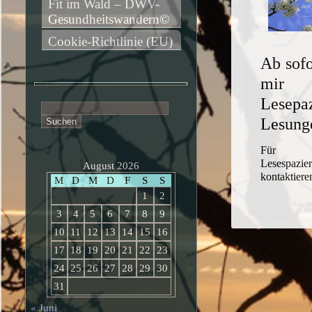
Fit im Wald – DWV-
Gesundheitswandern©
Cookie-Richtlinie (EU)
Ab sofo
mir
Lesepa
Suchen
nach:
Lesung
Für L
Lesespa
August 2026
kontaktiere
M
D
M
D
F
S
S
1
2
3
4
5
6
7
8
9
10
11
12
13
14
15
16
17
18
19
20
21
22
23
24
25
26
27
28
29
30
31
« Juni