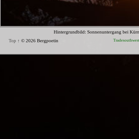
Hintergrundbild: Sonnenuntergang bei Kür
Tradesouthwes
Top ↑
© 2026 Bergpoetin