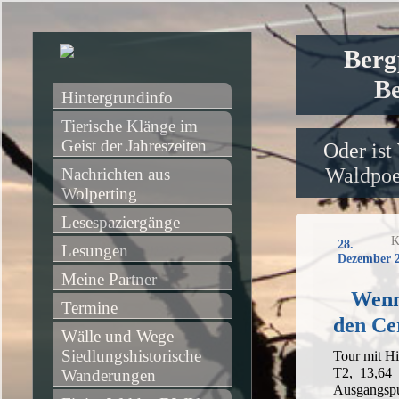
Berg
Be
Hintergrundinfo
Tierische Klänge im 
Geist der Jahreszeiten
Oder ist
Waldpoet
Nachrichten aus 
Wolperting
Lesespaziergänge
K
28.
Lesungen
Dezember 
Meine Partner
Wenn
Termine
den Ce
Wälle und Wege – 
Siedlungshistorische 
Tour mit Hi
T2, 13,64
Wanderungen
Ausgangsp