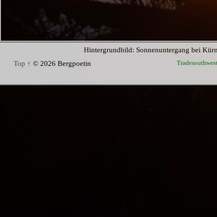
Hintergrundbild: Sonnenuntergang bei Kür
Tradesouthwes
Top ↑
© 2026 Bergpoetin