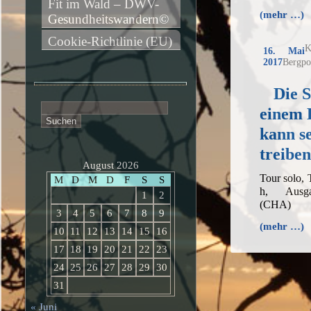
Fit im Wald – DWV-
(mehr …)
Gesundheitswandern©
Cookie-Richtlinie (EU)
K
16. Mai
2017
Bergpo
Die 
Suchen
einem 
nach:
kann s
treiben
August 2026
Tour solo,
M
D
M
D
F
S
S
h, Ausga
1
2
(CHA)
3
4
5
6
7
8
9
(mehr …)
10
11
12
13
14
15
16
17
18
19
20
21
22
23
24
25
26
27
28
29
30
31
« Juni