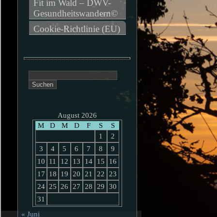
Fit im Wald – DWV-
Gesundheitswandern©
Cookie-Richtlinie (EU)
Suchen
nach:
August 2026
M
D
M
D
F
S
S
1
2
3
4
5
6
7
8
9
10
11
12
13
14
15
16
17
18
19
20
21
22
23
24
25
26
27
28
29
30
31
« Juni