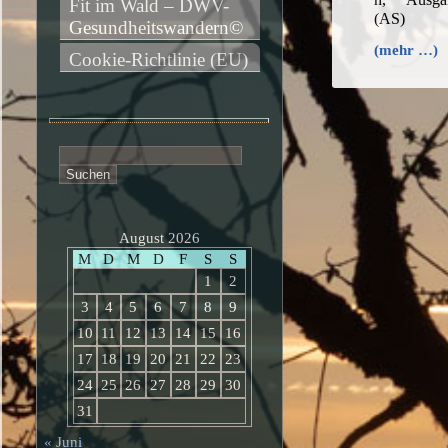
Fit im Wald – DWV-
(AS)
Gesundheitswandern©
(mehr …)
Cookie-Richtlinie (EU)
Suchen
nach:
August 2026
M
D
M
D
F
S
S
1
2
3
4
5
6
7
8
9
10
11
12
13
14
15
16
17
18
19
20
21
22
23
24
25
26
27
28
29
30
31
« Juni