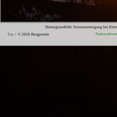
Hintergrundbild: Sonnenuntergang bei Kür
Tradesouthwes
Top ↑
© 2026 Bergpoetin