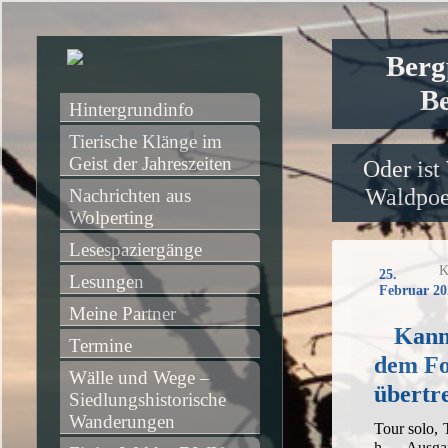
Berg
Be
Hintergrundinfo
Tierische Klänge im 
Geist der Jahreszeiten
Oder ist
Waldpoet
Nachrichten aus 
Wolperting
Lesespaziergänge
K
25.
Lesungen
Februar 20
Meine Partner
Kann
Termine
dem Fo
Wälle und Wege – 
übertr
Siedlungshistorische 
Wanderungen
Tour solo,
h, Ausgan