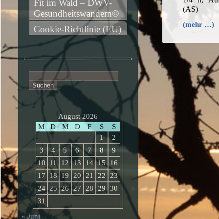
Fit im Wald – DWV-
(AS)
Gesundheitswandern©
(mehr …)
Cookie-Richtlinie (EU)
Suchen
nach:
August 2026
M
D
M
D
F
S
S
1
2
3
4
5
6
7
8
9
10
11
12
13
14
15
16
17
18
19
20
21
22
23
24
25
26
27
28
29
30
31
« Juni