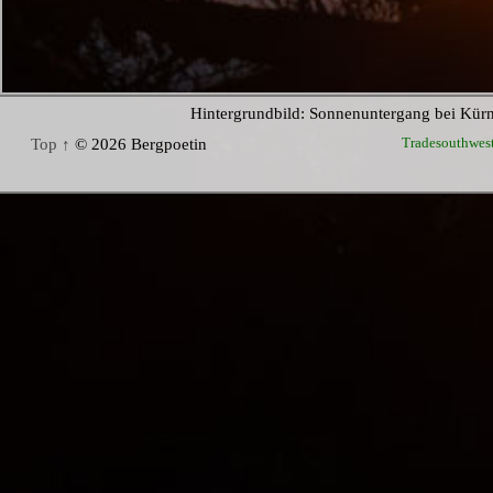
Hintergrundbild: Sonnenuntergang bei Kür
Tradesouthwes
Top ↑
© 2026 Bergpoetin