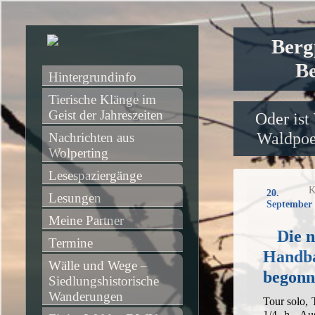
Berg
Be
Hintergrundinfo
Tierische Klänge im 
Geist der Jahreszeiten
Oder ist
Waldpoet
Nachrichten aus 
Wolperting
Lesespaziergänge
K
20.
Lesungen
September 
Meine Partner
Die 
Termine
Handba
Wälle und Wege – 
begonn
Siedlungshistorische 
Wanderungen
Tour solo,
1/4 h, Aus