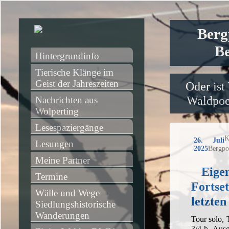
Berg
Be
Hintergrundinfo
Tierische Klänge im 
Geist der Jahreszeiten
Oder ist
Waldpoet
Nachrichten aus 
Wolperting
Lesespaziergänge
K
26. Juli
Lesungen
2025
Bergpo
Meine Partner
Eigen
Termine
Fortse
Wälle und Wege – 
letzten
Siedlungshistorische 
Wanderungen
Tour solo,
3/4 h, Aus