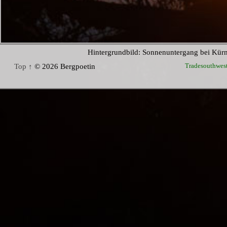
Hintergrundbild: Sonnenuntergang bei Kür
Tradesouthwes
Top ↑
© 2026 Bergpoetin