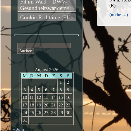
Fit im Wald – DWV-
(R)
Gesundheitswandern©
(mehr …)
Cookie-Richtlinie (EU)
Suchen
nach:
August 2026
M
D
M
D
F
S
S
1
2
3
4
5
6
7
8
9
10
11
12
13
14
15
16
17
18
19
20
21
22
23
24
25
26
27
28
29
30
31
« Juni