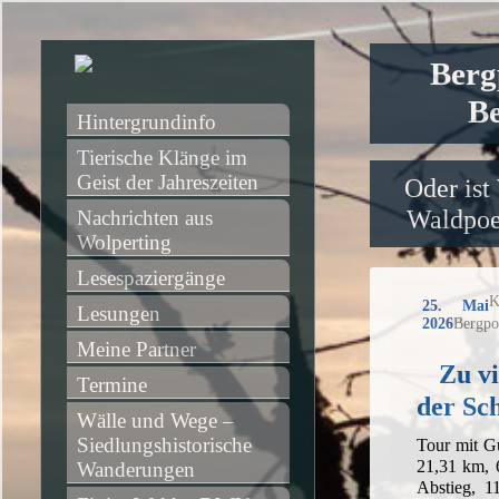
Berg
Be
Hintergrundinfo
Tierische Klänge im 
Geist der Jahreszeiten
Oder ist
Waldpoet
Nachrichten aus 
Wolperting
Lesespaziergänge
K
25. Mai
Lesungen
2026
Bergpo
Meine Partner
Zu vi
Termine
der Sc
Wälle und Wege – 
Siedlungshistorische 
Tour mit G
21,31 km, 
Wanderungen
Abstieg, 1