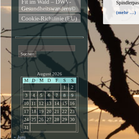
Fit im Wald – DWV-
Spindlerpa
Gesundheitswandern©
(mehr …)
Cookie-Richtlinie (EU)
Suchen
nach:
August 2026
M
D
M
D
F
S
S
1
2
3
4
5
6
7
8
9
10
11
12
13
14
15
16
17
18
19
20
21
22
23
24
25
26
27
28
29
30
31
« Juni