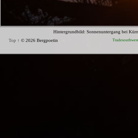
Hintergrundbild: Sonnenuntergang bei Kür
Tradesouthwes
Top ↑
© 2026 Bergpoetin