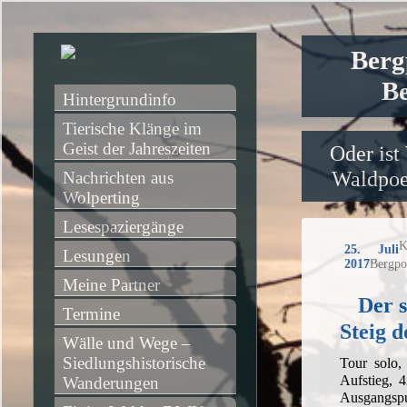
Berg
Be
Hintergrundinfo
Tierische Klänge im 
Geist der Jahreszeiten
Oder ist
Waldpoet
Nachrichten aus 
Wolperting
Lesespaziergänge
K
25. Juli
Lesungen
2017
Bergpo
Meine Partner
Der s
Termine
Steig 
Wälle und Wege – 
Siedlungshistorische 
Tour solo
Aufstieg, 
Wanderungen
Ausgangspu