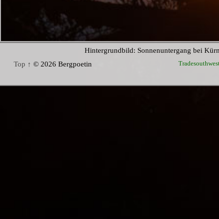
Hintergrundbild: Sonnenuntergang bei Kür
Tradesouthwes
Top ↑
© 2026 Bergpoetin