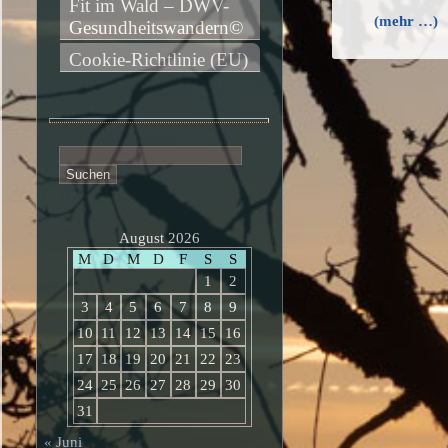
Fit im Wald – DWV-
(mehr …)
Gesundheitswandern©
Cookie-Richtlinie (EU)
Suchen
nach:
August 2026
M
D
M
D
F
S
S
1
2
3
4
5
6
7
8
9
10
11
12
13
14
15
16
17
18
19
20
21
22
23
24
25
26
27
28
29
30
31
« Juni