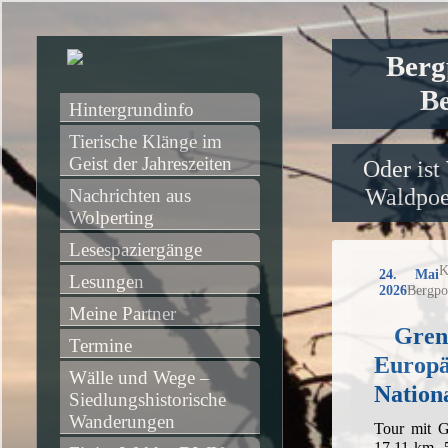
Berg
Be
Hintergrundinfo
Tierische Klänge im 
Geist der Jahreszeiten
Oder ist
Waldpoet
Nachrichten aus 
Wolperting
Lesespaziergänge
K
24. Mai
Lesungen
2026
Bergpo
Meine Partner
Gren
Termine
Europä
Wälle und Wege – 
Nation
Siedlungshistorische 
Wanderungen
Tour mit G
17,11 km, 