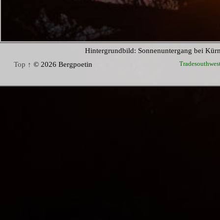
Hintergrundbild: Sonnenuntergang bei Kür
Tradesouthwes
Top ↑
© 2026 Bergpoetin