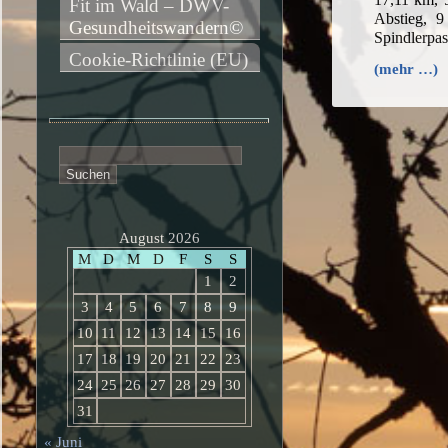
Fit im Wald – DWV-
Abstieg, 9
Gesundheitswandern©
Spindlerpa
Cookie-Richtlinie (EU)
(mehr …)
Suchen
nach:
August 2026
M
D
M
D
F
S
S
1
2
3
4
5
6
7
8
9
10
11
12
13
14
15
16
17
18
19
20
21
22
23
24
25
26
27
28
29
30
31
« Juni