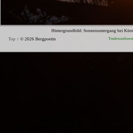
Hintergrundbild: Sonnenuntergang bei Kür
Tradesouthwes
Top ↑
© 2026 Bergpoetin