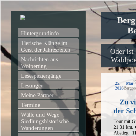
Berg
Be
Hintergrundinfo
Tierische Klänge im 
Geist der Jahreszeiten
Oder ist
Waldpoet
Nachrichten aus 
Wolperting
Lesespaziergänge
K
25. Mai
Lesungen
2026
Bergpo
Meine Partner
Zu vi
Termine
der Sc
Wälle und Wege – 
Siedlungshistorische 
Tour mit G
21,31 km, 
Wanderungen
Abstieg, 1