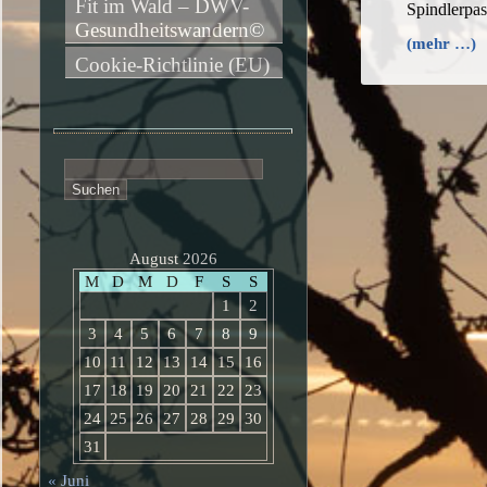
Fit im Wald – DWV-
Spindlerpa
Gesundheitswandern©
(mehr …)
Cookie-Richtlinie (EU)
Suchen
nach:
August 2026
M
D
M
D
F
S
S
1
2
3
4
5
6
7
8
9
10
11
12
13
14
15
16
17
18
19
20
21
22
23
24
25
26
27
28
29
30
31
« Juni