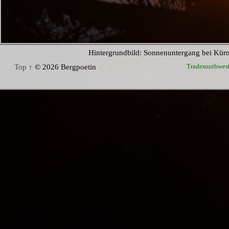
Hintergrundbild: Sonnenuntergang bei Kür
Tradesouthwes
Top ↑
© 2026 Bergpoetin