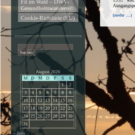
Fit im Wald – DWV-
Ausgangsp
Gesundheitswandern©
(mehr …)
Cookie-Richtlinie (EU)
Suchen
nach:
August 2026
M
D
M
D
F
S
S
1
2
3
4
5
6
7
8
9
10
11
12
13
14
15
16
17
18
19
20
21
22
23
24
25
26
27
28
29
30
31
« Juni