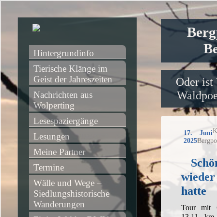
Berg
Be
Hintergrundinfo
Tierische Klänge im 
Geist der Jahreszeiten
Oder ist
Waldpoet
Nachrichten aus 
Wolperting
Lesespaziergänge
K
17. Juni
Lesungen
2025
Bergpo
Meine Partner
Schön
Termine
wieder 
Wälle und Wege – 
hatte
Siedlungshistorische 
Wanderungen
Tour mit 
13,11 km