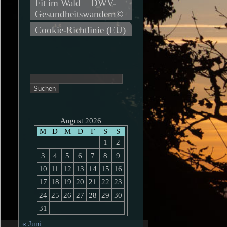
Fit im Wald – DWV-
Gesundheitswandern©
Cookie-Richtlinie (EU)
Suchen
nach:
August 2026
M
D
M
D
F
S
S
1
2
3
4
5
6
7
8
9
10
11
12
13
14
15
16
17
18
19
20
21
22
23
24
25
26
27
28
29
30
31
« Juni