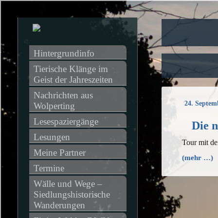
Hintergrundinfo
Tierische Klänge im 
Geist der Jahreszeiten
Nachrichten aus 
24. Septem
Wolperting
Lesespaziergänge
Die n
Lesungen
Tour mit d
Meine Partner
(mehr …)
Termine
Wälle und Wege – 
Siedlungshistorische 
Wanderungen