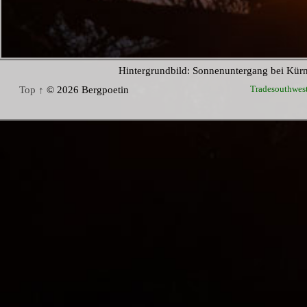
Hintergrundbild: Sonnenuntergang bei Kür
Tradesouthwes
Top ↑
© 2026 Bergpoetin