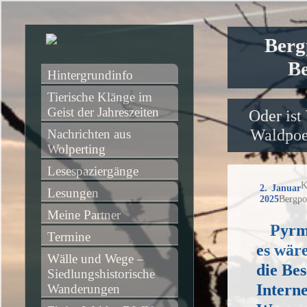
Berg
Be
Hintergrundinfo
Tierische Klänge im 
Geist der Jahreszeiten
Oder ist
Waldpoet
Nachrichten aus 
Wolperting
Lesespaziergänge
K
2. Januar
Lesungen
2025
Bergpo
Meine Partner
Pyrm
Termine
es wär
Wälle und Wege – 
die Be
Siedlungshistorische 
Interne
Wanderungen