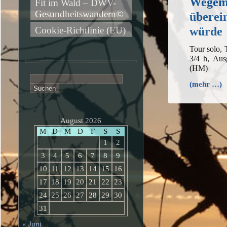
Wegem
Fit im Wald – DWV-
Gesundheitswandern©
überei
würde
Cookie-Richtlinie (EU)
Tour solo,
3/4 h, Aus
(HM)
Suchen
(mehr …)
nach:
August 2026
M
D
M
D
F
S
S
1
2
3
4
5
6
7
8
9
10
11
12
13
14
15
16
17
18
19
20
21
22
23
24
25
26
27
28
29
30
31
« Juni