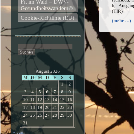
Fit im Wald – DWV-
h, Ausgan
Gesundheitswandern©
(TIR)
Cookie-Richtlinie (EU)
(mehr …)
Suchen
nach:
August 2026
M
D
M
D
F
S
S
1
2
3
4
5
6
7
8
9
10
11
12
13
14
15
16
17
18
19
20
21
22
23
24
25
26
27
28
29
30
31
« Juni