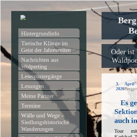
Berg
Be
Hintergrundinfo
Tierische Klänge im 
Geist der Jahreszeiten
Oder ist
Waldpoet
Nachrichten aus 
Wolperting
Lesespaziergänge
K
3. April
Lesungen
2026
Bergpo
Meine Partner
Es ge
Termine
Sektio
Wälle und Wege – 
auch i
Siedlungshistorische 
Wanderungen
Tour mi
Karlsbad, 