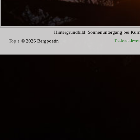
Hintergrundbild: Sonnenuntergang bei Kür
Tradesouthwes
Top ↑
© 2026 Bergpoetin