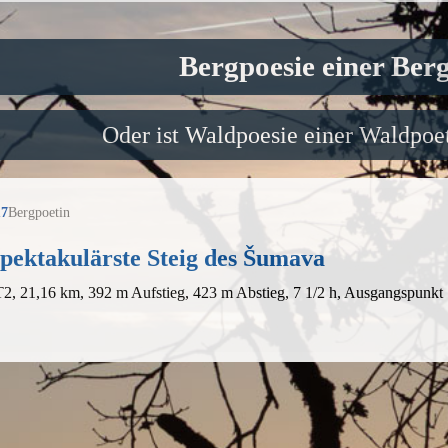
Bergpoesie einer Ber
Oder ist Waldpoesie einer Waldpoet
17
Bergpoetin
pektakulärste Steig des Šumava
T2, 21,16 km, 392 m Aufstieg, 423 m Abstieg, 7 1/2 h, Ausgangspunkt