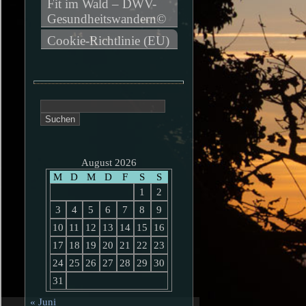
Fit im Wald – DWV-
Gesundheitswandern©
Cookie-Richtlinie (EU)
Suchen
nach:
August 2026
M
D
M
D
F
S
S
1
2
3
4
5
6
7
8
9
10
11
12
13
14
15
16
17
18
19
20
21
22
23
24
25
26
27
28
29
30
31
« Juni