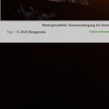
Hintergrundbild: Sonnenuntergang bei Kür
Tradesouthwes
Top ↑
© 2026 Bergpoetin