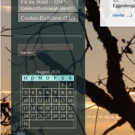
Fit im Wald – DWV-
Eggenbergk
Gesundheitswandern©
(mehr …)
Cookie-Richtlinie (EU)
Suchen
nach:
August 2026
M
D
M
D
F
S
S
1
2
3
4
5
6
7
8
9
10
11
12
13
14
15
16
17
18
19
20
21
22
23
24
25
26
27
28
29
30
31
« Juni