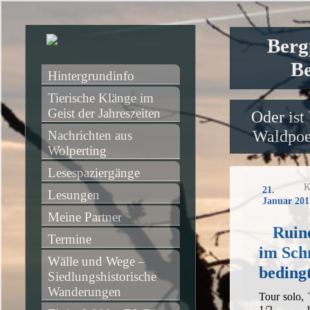
Berg
Be
Hintergrundinfo
Tierische Klänge im 
Geist der Jahreszeiten
Oder ist
Waldpoet
Nachrichten aus 
Wolperting
Lesespaziergänge
K
21.
Lesungen
Januar 201
Meine Partner
Ruin
Termine
im Sch
Wälle und Wege – 
bedingt
Siedlungshistorische 
Wanderungen
Tour solo,
1/2 h,