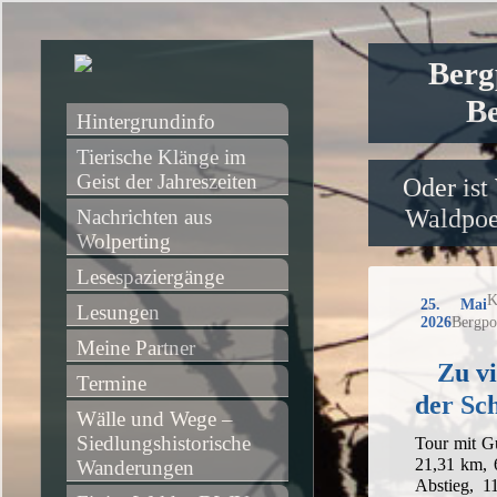
Berg
Be
Hintergrundinfo
Tierische Klänge im 
Geist der Jahreszeiten
Oder ist
Waldpoet
Nachrichten aus 
Wolperting
Lesespaziergänge
K
25. Mai
Lesungen
2026
Bergpo
Meine Partner
Zu vi
Termine
der Sc
Wälle und Wege – 
Siedlungshistorische 
Tour mit G
21,31 km, 
Wanderungen
Abstieg, 1