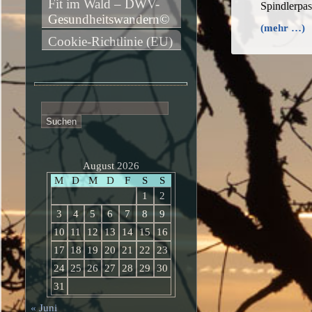
Fit im Wald – DWV-
Spindlerpa
Gesundheitswandern©
(mehr …)
Cookie-Richtlinie (EU)
Suchen
nach:
August 2026
M
D
M
D
F
S
S
1
2
3
4
5
6
7
8
9
10
11
12
13
14
15
16
17
18
19
20
21
22
23
24
25
26
27
28
29
30
31
« Juni