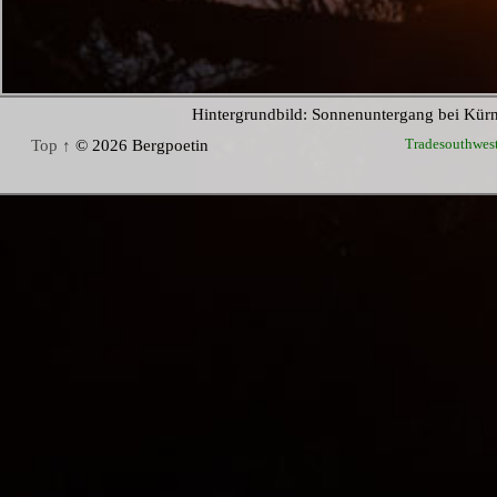
Hintergrundbild: Sonnenuntergang bei Kür
Tradesouthwes
Top ↑
© 2026 Bergpoetin