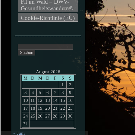
Fit im Wald – DWV-
Gesundheitswandern©
Cookie-Richtlinie (EU)
Suchen
nach:
August 2026
M
D
M
D
F
S
S
1
2
3
4
5
6
7
8
9
10
11
12
13
14
15
16
17
18
19
20
21
22
23
24
25
26
27
28
29
30
31
« Juni