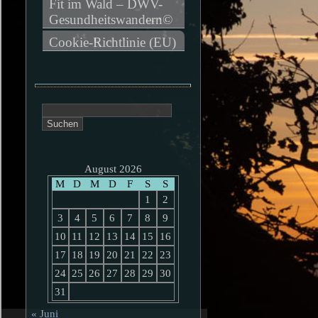
Fit im Wald – DWV-
Gesundheitswandern©
Cookie-Richtlinie (EU)
Suchen
nach:
August 2026
M
D
M
D
F
S
S
1
2
3
4
5
6
7
8
9
10
11
12
13
14
15
16
17
18
19
20
21
22
23
24
25
26
27
28
29
30
31
« Juni