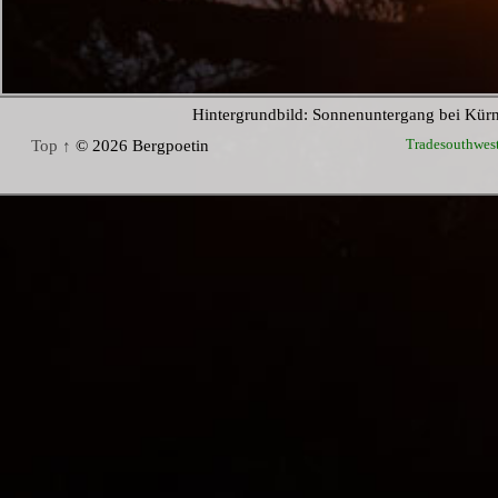
Hintergrundbild: Sonnenuntergang bei Kür
Tradesouthwes
Top ↑
© 2026 Bergpoetin