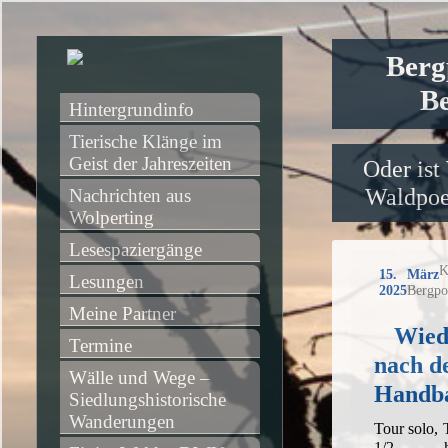
Berg
Be
Hintergrundinfo
Tierische Klänge im 
Geist der Jahreszeiten
Oder ist
Waldpoet
Nachrichten aus 
Wolperting
Lesespaziergänge
K
15. März
Lesungen
2025
Bergpo
Meine Partner
Wied
Termine
nach d
Wälle und Wege – 
Handba
Siedlungshistorische 
Wanderungen
Tour solo,
1/2 h,