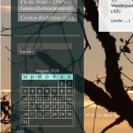
Fit im Wald – DWV-
Wanderpark
Gesundheitswandern©
(AS)
Cookie-Richtlinie (EU)
(mehr …)
Suchen
nach:
August 2026
M
D
M
D
F
S
S
1
2
3
4
5
6
7
8
9
10
11
12
13
14
15
16
17
18
19
20
21
22
23
24
25
26
27
28
29
30
31
« Juni