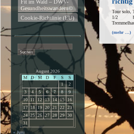
richtig
Fit im Wald – DWV-
Gesundheitswandern©
Tour solo,
1/2 h,
Cookie-Richtlinie (EU)
Tremmelhau
(mehr …)
Suchen
nach:
August 2026
M
D
M
D
F
S
S
1
2
3
4
5
6
7
8
9
10
11
12
13
14
15
16
17
18
19
20
21
22
23
24
25
26
27
28
29
30
31
« Juni