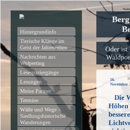
Berg
Be
Hintergrundinfo
Tierische Klänge im 
Geist der Jahreszeiten
Oder ist
Waldpoet
Nachrichten aus 
Wolperting
Lesespaziergänge
K
16.
Lesungen
November 
Meine Partner
Die 
Termine
Höhen 
Wälle und Wege – 
besser
Siedlungshistorische 
Lichtve
Wanderungen