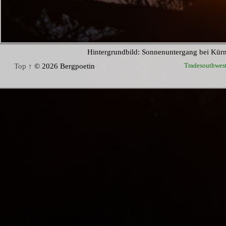
Hintergrundbild: Sonnenuntergang bei Kür
Tradesouthwes
Top ↑
© 2026 Bergpoetin