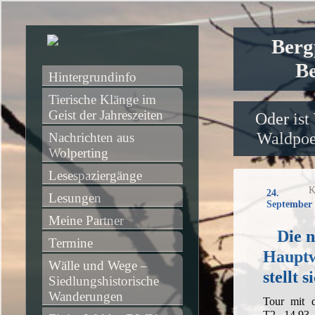
Berg
Be
Hintergrundinfo
Tierische Klänge im 
Geist der Jahreszeiten
Oder ist
Waldpoet
Nachrichten aus 
Wolperting
Lesespaziergänge
K
24.
Lesungen
September 
Meine Partner
Die 
Termine
Hauptw
Wälle und Wege – 
stellt s
Siedlungshistorische 
Wanderungen
Tour mit 
T2, 14,93