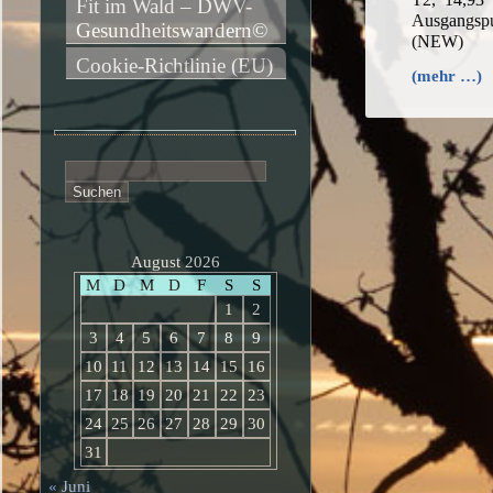
Fit im Wald – DWV-
Ausgangs
Gesundheitswandern©
(NEW)
Cookie-Richtlinie (EU)
(mehr …)
Suchen
nach:
August 2026
M
D
M
D
F
S
S
1
2
3
4
5
6
7
8
9
10
11
12
13
14
15
16
17
18
19
20
21
22
23
24
25
26
27
28
29
30
31
« Juni