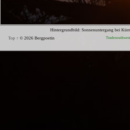
Hintergrundbild: Sonnenuntergang bei Kür
Tradesouthwes
Top ↑
© 2026 Bergpoetin