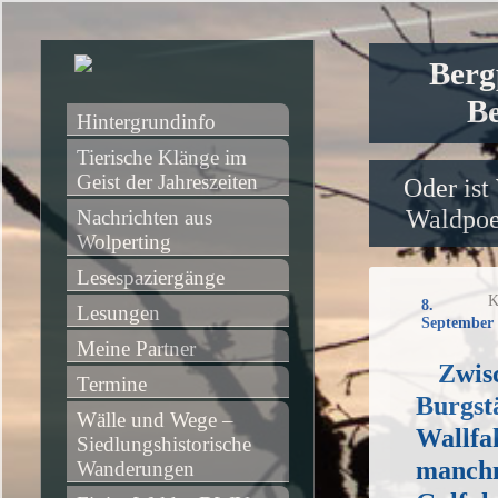
Berg
Be
Hintergrundinfo
Tierische Klänge im 
Geist der Jahreszeiten
Oder ist
Waldpoet
Nachrichten aus 
Wolperting
Lesespaziergänge
K
8.
Lesungen
September 
Meine Partner
Zwis
Termine
Burgstä
Wälle und Wege – 
Wallfah
Siedlungshistorische 
manchm
Wanderungen