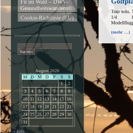
Golfpl
Fit im Wald – DWV-
Gesundheitswandern©
Tour solo,
1/4 h,
Cookie-Richtlinie (EU)
Modellflug
(mehr …)
Suchen
nach:
August 2026
M
D
M
D
F
S
S
1
2
3
4
5
6
7
8
9
10
11
12
13
14
15
16
17
18
19
20
21
22
23
24
25
26
27
28
29
30
31
« Juni