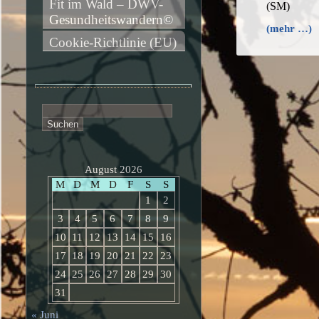
Fit im Wald – DWV-
(SM)
Gesundheitswandern©
(mehr …)
Cookie-Richtlinie (EU)
Suchen
nach:
August 2026
M
D
M
D
F
S
S
1
2
3
4
5
6
7
8
9
10
11
12
13
14
15
16
17
18
19
20
21
22
23
24
25
26
27
28
29
30
31
« Juni