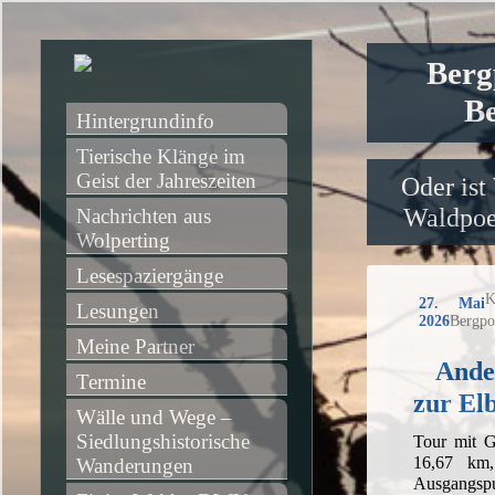
Berg
Be
Hintergrundinfo
Tierische Klänge im 
Geist der Jahreszeiten
Oder ist
Waldpoet
Nachrichten aus 
Wolperting
Lesespaziergänge
K
27. Mai
Lesungen
2026
Bergpo
Meine Partner
Ander
Termine
zur El
Wälle und Wege – 
Siedlungshistorische 
Tour mit G
16,67 km
Wanderungen
Ausgangs