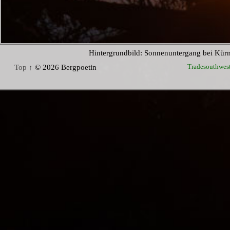
Hintergrundbild: Sonnenuntergang bei Kür
Tradesouthwes
Top ↑
© 2026 Bergpoetin