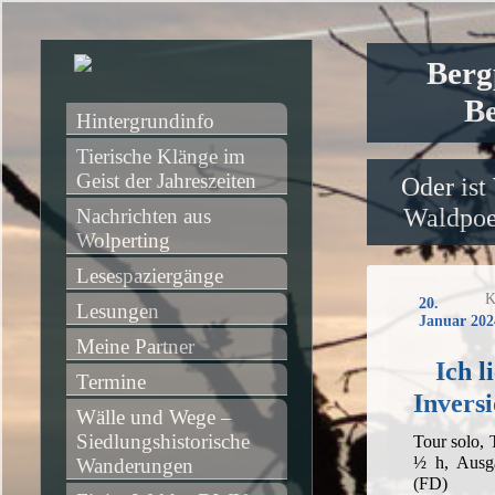
Berg
Be
Hintergrundinfo
Tierische Klänge im 
Geist der Jahreszeiten
Oder ist
Waldpoet
Nachrichten aus 
Wolperting
Lesespaziergänge
K
20.
Lesungen
Januar 202
Meine Partner
Ich l
Termine
Invers
Wälle und Wege – 
Siedlungshistorische 
Tour solo,
½ h, Ausg
Wanderungen
(FD)