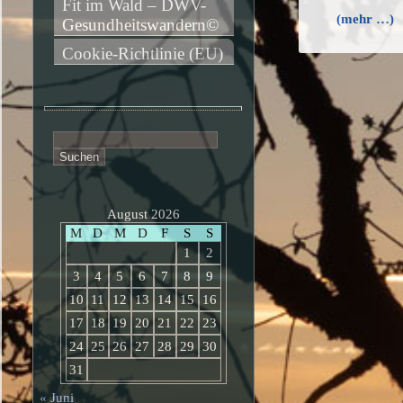
Fit im Wald – DWV-
(mehr …)
Gesundheitswandern©
Cookie-Richtlinie (EU)
Suchen
nach:
August 2026
M
D
M
D
F
S
S
1
2
3
4
5
6
7
8
9
10
11
12
13
14
15
16
17
18
19
20
21
22
23
24
25
26
27
28
29
30
31
« Juni