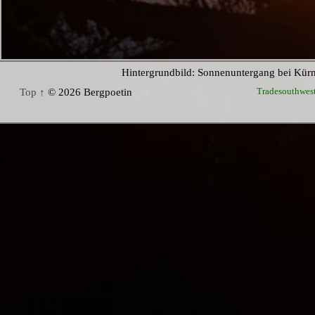
Hintergrundbild: Sonnenuntergang bei Kür
Tradesouthwes
Top ↑
© 2026 Bergpoetin