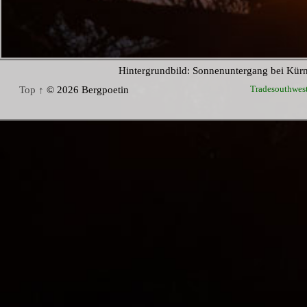
Hintergrundbild: Sonnenuntergang bei Kür
Tradesouthwes
Top ↑
© 2026 Bergpoetin