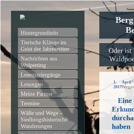
Berg
Be
Hintergrundinfo
Tierische Klänge im 
Geist der Jahreszeiten
Oder ist
Waldpoet
Nachrichten aus 
Wolperting
Lesespaziergänge
K
1. April
Lesungen
2017
Bergpo
Meine Partner
Eine
Termine
Erkund
Wälle und Wege – 
durcha
Siedlungshistorische 
haben
Wanderungen