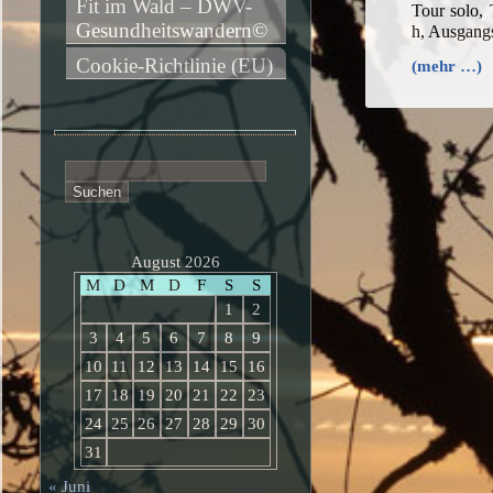
Fit im Wald – DWV-
Tour solo,
Gesundheitswandern©
h, Ausgang
Cookie-Richtlinie (EU)
(mehr …)
Suchen
nach:
August 2026
M
D
M
D
F
S
S
1
2
3
4
5
6
7
8
9
10
11
12
13
14
15
16
17
18
19
20
21
22
23
24
25
26
27
28
29
30
31
« Juni