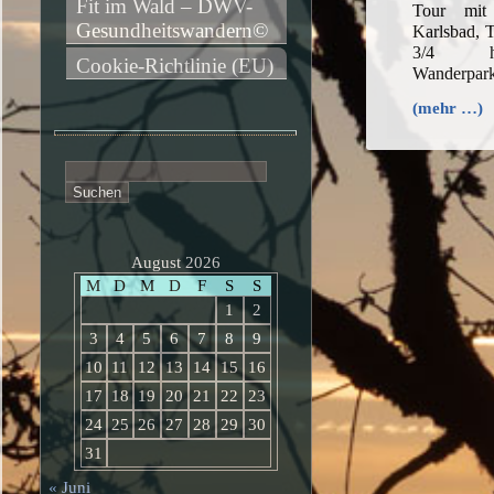
Fit im Wald – DWV-
Tour mi
Gesundheitswandern©
Karlsbad, 
3/4 h,
Cookie-Richtlinie (EU)
Wanderpark
(mehr …)
Suchen
nach:
August 2026
M
D
M
D
F
S
S
1
2
3
4
5
6
7
8
9
10
11
12
13
14
15
16
17
18
19
20
21
22
23
24
25
26
27
28
29
30
31
« Juni