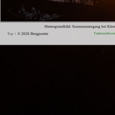
Hintergrundbild: Sonnenuntergang bei Kür
Tradesouthwes
Top ↑
© 2026 Bergpoetin