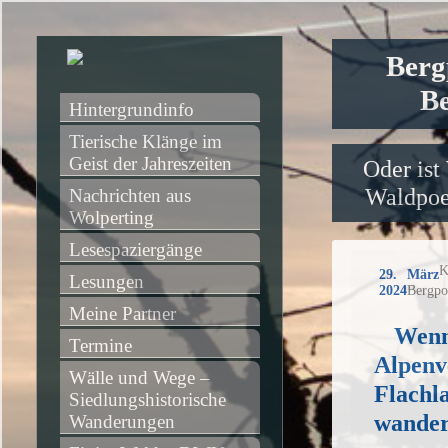
Berg
Be
Hintergrundinfo
Tierische Klänge im 
Geist der Jahreszeiten
Oder ist
Waldpoet
Nachrichten aus 
Wolperting
Lesespaziergänge
K
29. März
Lesungen
2024
Bergpo
Meine Partner
Wenn
Termine
Alpenv
Wälle und Wege – 
Flachl
Siedlungshistorische 
wande
Wanderungen