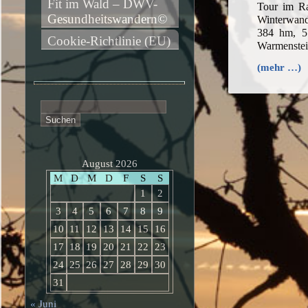
Fit im Wald – DWV-
Tour im R
Gesundheitswandern©
Winterwand
384 hm, 5
Cookie-Richtlinie (EU)
Warmenstei
(mehr …)
Suchen
nach:
August 2026
M
D
M
D
F
S
S
1
2
3
4
5
6
7
8
9
10
11
12
13
14
15
16
17
18
19
20
21
22
23
24
25
26
27
28
29
30
31
« Juni