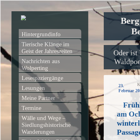
Berg
Be
Hintergrundinfo
Tierische Klänge im 
Geist der Jahreszeiten
Oder ist
Waldpoet
Nachrichten aus 
Wolperting
Lesespaziergänge
K
23.
Lesungen
Februar 20
Meine Partner
Früh
Termine
am Och
Wälle und Wege – 
winter
Siedlungshistorische 
Passag
Wanderungen