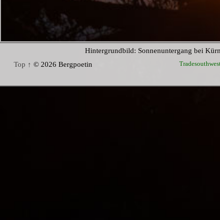
Hintergrundbild: Sonnenuntergang bei Kür
Tradesouthwes
Top ↑
© 2026 Bergpoetin